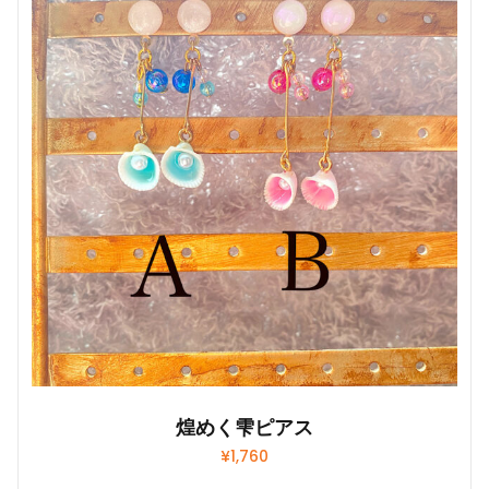
煌めく雫ピアス
¥
1,760