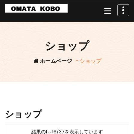
コ
ン
テ
Beside you.
ン
ツ
へ
ショップ
ス
キ
ホームページ
- ショップ
ッ
プ
ショップ
結果の1～16/37を表示しています