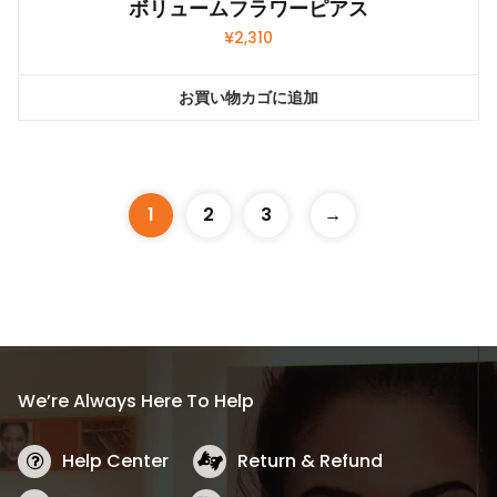
ボリュームフラワーピアス
¥
2,310
お買い物カゴに追加
1
2
3
→
We’re Always Here To Help
Help Center
Return & Refund