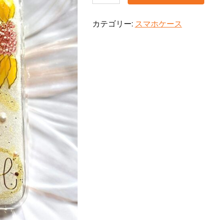
竺
葵》
カテゴリー:
スマホケース
color：
yellow
個