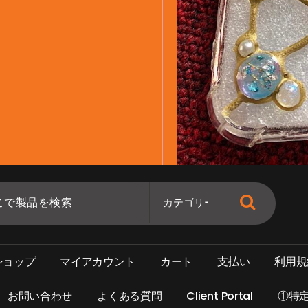
シ
ョ
ッ
プ
マ
イ
ア
カ
ウ
ン
ト
カ
ー
ト
支
払
い
利
用
規
お
問
い
合
わ
せ
よ
く
あ
る
質
問
C
l
i
e
n
t
P
o
r
t
a
l
①
特