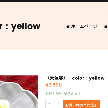
：yellow
ホームページ
-
《天竺葵》 color：yellow
¥
9,800
お取り寄せができます
《天
お買い物カゴに追加