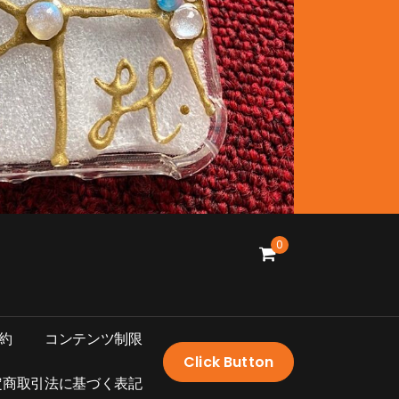
0
約
コ
ン
テ
ン
ツ
制
限
Click Button
定
商
取
引
法
に
基
づ
く
表
記