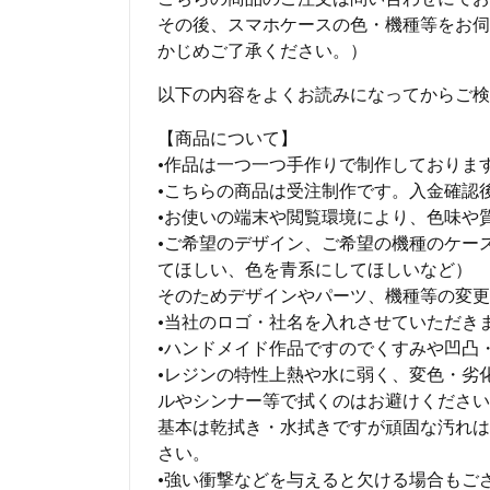
その後、スマホケースの色・機種等をお伺
かじめご了承ください。）
以下の内容をよくお読みになってからご検
【商品について】
•作品は一つ一つ手作りで制作しておりま
•こちらの商品は受注制作です。入金確認
•お使いの端末や閲覧環境により、色味や
•ご希望のデザイン、ご希望の機種のケー
てほしい、色を青系にしてほしいなど）
そのためデザインやパーツ、機種等の変更
•当社のロゴ・社名を入れさせていただき
•ハンドメイド作品ですのでくすみや凹凸
•レジンの特性上熱や水に弱く、変色・劣
ルやシンナー等で拭くのはお避けください
基本は乾拭き・水拭きですが頑固な汚れは
さい。
•強い衝撃などを与えると欠ける場合もご