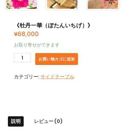
《牡丹一華（ぼたんいちげ）》
¥
68,000
お取り寄せができます
《牡
お買い物カゴに追加
丹
一
カテゴリー:
サイドテーブル
華
（ぼ
た
ん
い
ち
説明
レビュー (0)
げ）》
個