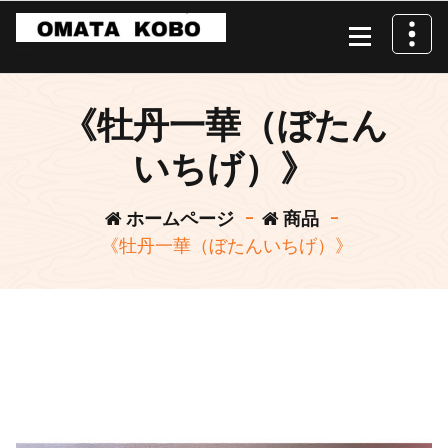
コ
ン
テ
Beside you.
ン
ツ
《牡丹一華（ぼたん
へ
ス
いちげ）》
キ
ッ
ホームページ
-
商品
-
プ
《牡丹一華（ぼたんいちげ）》