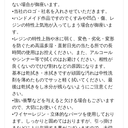
ない場合が御座います。
•当社のロゴ・社名を入れさせていただきます。
•ハンドメイド作品ですのでくすみや凹凸・傷、レ
ジンの特性上気泡が入ってしまう場合が御座いま
す。
•レジンの特性上熱や水に弱く、変色・劣化・変形
を防ぐため高温多湿・直射日光の当たる所での長
時間の使用はお控えください。また、アルコール
やシンナー等で拭くのはお避けください。相性が
良くないのでひび割れなどの原因になります。
基本は乾拭き・水拭きですが頑固な汚れは中性洗
剤を薄めたものでサッと軽く拭いてください。最
後は乾拭きをし水分が残らないようにご注意くだ
さい。
•強い衝撃などを与えると欠ける場合もございます
ので、大切にお使いください。
•ワイヤーレジン・立体的なパーツを使用しており
ます。しっかりと固めてはおりますが、引っ掛け
るなどにより欠損する事がございますので、大切