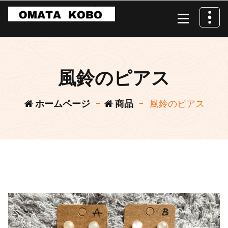
コ
ン
テ
Beside you.
ン
ツ
へ
風鈴のピアス
ス
キ
ホームページ
-
商品
-
風鈴のピアス
ッ
プ