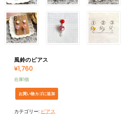
風鈴のピアス
¥
1,760
在庫1個
風
お買い物カゴに追加
鈴
の
カテゴリー:
ピアス
ピ
ア
ス
個